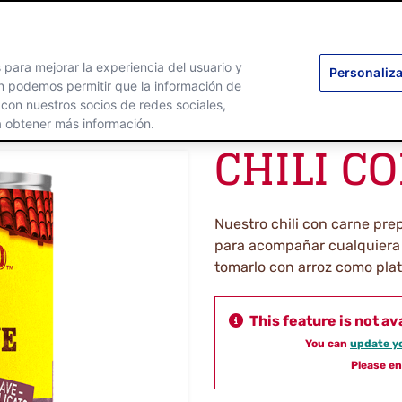
PRODUCTOS
RECETAS
DE
s para mejorar la experiencia del usuario y
Personaliza
ién podemos permitir que la información de
 con nuestros socios de redes sociales,
 obtener más información.
CHILI C
Nuestro chili con carne pre
para acompañar cualquiera
tomarlo con arroz como plat
This feature is not av
You can
update yo
Please en