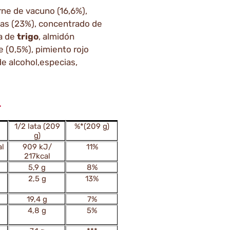
rne de vacuno (16,6%),
ojas (23%), concentrado de
na de
trigo
, almidón
 (0,5%), pimiento rojo
de alcohol,especias,
L
1/2 lata (209
%*(209 g)
g)
l
909 kJ/
11%
217kcal
5,9 g
8%
2,5 g
13%
19,4 g
7%
4,8 g
5%