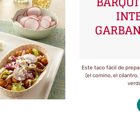
BARQUI
INT
GARBAN
Este taco fácil de prep
(el comino, el cilantro,
verdu