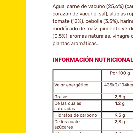
Agua, carne de vacuno (25,6%) (ca
corazón de vacuno, sal), alubias r
tomate (12%), cebolla (3,5%), hari
modificado de maíz, pimiento verde
(0,5%), aromas naturales, vinagre 
plantas aromáticas.
INFORMACIÓN NUTRICIONA
Por 100 g
Valor energético
435kJ/104kca
Grasas
2,8 g
De las cuales
1,2 g
saturadas
Hidratos de carbono
9,3 g
De los cuales
2,3 g
azúcares