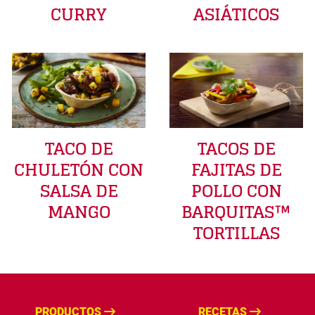
CURRY
ASIÁTICOS
TACO DE
TACOS DE
CHULETÓN CON
FAJITAS DE
SALSA DE
POLLO CON
MANGO
BARQUITAS™
TORTILLAS
PRODUCTOS
RECETAS