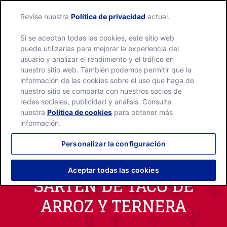
Revise nuestra
Política de privacidad
actual.
Si se aceptan todas las cookies, este sitio web
puede utilizarlas para mejorar la experiencia del
usuario y analizar el rendimiento y el tráfico en
nuestro sitio web. También podemos permitir que la
información de las cookies sobre el uso que haga de
nuestro sitio se comparta con nuestros socios de
redes sociales, publicidad y análisis. Consulte
nuestra
Política de cookies
para obtener más
información.
Personalizar la configuración
Aceptar todas las cookies
SARTÉN DE TACO DE
ARROZ Y TERNERA